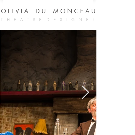
OLIVIA DU MONCEAU
T H E A T R E
D E S I G N E R